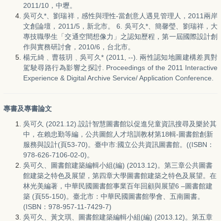
2011/10，中壢。
吳可久*、劉瑞祥，感性與理性-當創意人遇見管理人，2011兩岸
文創論壇，2011/5，新北市。 6. 吳可久*、簡馨瑩、劉瑞祥，大
專技職學生「交通空間想像力」之認知歷程，第一屆國際設計創
作與實務研討會，2010/6，台北市。
楊元綺﹑曹筱玥﹑吳可久* (2011, --). 兩性認知地圖建構差異對
駕駛尋路行為影響之探討. Proceedings of the 2011 Interactive
Experience & Digital Archive Service/ Application Conference.
專書及專書論文
吳可久 (2021.12).設計智慧圖書館以促進兒童資訊搜尋及樂於其
中，在賴忠勤等編，公共圖館人才培訓教材第18輯-圖書館創新
服務與設計(頁53-70)。臺中市:國立公共資訊圖書館。((ISBN：
978-626-7106-02-0)。
吳可久、圖書館建築編輯小組(編) (2013.12)。第三章公共圖書
館建築之特色及展望，第四章大學圖書館建築之特色及展望。在
林光美編著，中華民國圖書館事業百年回顧與展望6 –圖書館建
築 (頁55-150)。臺北市：中華民國圖書館學會、五南圖書。
(ISBN：978-957-11-7429-7)
吳可久、黃文琪、圖書館建築編輯小組(編) (2013.12)。第五章