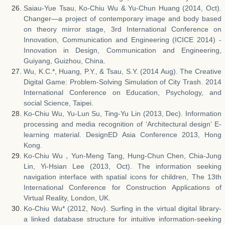
Saiau-Yue Tsau, Ko-Chiu Wu & Yu-Chun Huang (2014, Oct).
Changer—a project of contemporary image and body based
on theory mirror stage, 3rd International Conference on
Innovation, Communication and Engineering (ICICE 2014) -
Innovation in Design, Communication and Engineering,
Guiyang, Guizhou, China.
Wu, K.C.*, Huang, P.Y., & Tsau, S.Y. (2014 Aug). The Creative
Digital Game: Problem-Solving Simulation of City Trash. 2014
International Conference on Education, Psychology, and
social Science, Taipei.
Ko-Chiu Wu, Yu-Lun Su, Ting-Yu Lin (2013, Dec). Information
processing and media recognition of ‘Architectural design’ E-
learning material. DesignED Asia Conference 2013, Hong
Kong.
Ko-Chiu Wu，Yun-Meng Tang, Hung-Chun Chen, Chia-Jung
Lin, Yi-Hsian Lee (2013, Oct). The information seeking
navigation interface with spatial icons for children, The 13th
International Conference for Construction Applications of
Virtual Reality, London, UK.
Ko-Chiu Wu* (2012, Nov). Surfing in the virtual digital library-
a linked database structure for intuitive information-seeking