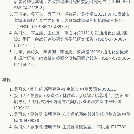
計規範解說彙編，內政部建築研究所委託研究報告（ISBN- 978-
986-04-2905-3）
王順治、吳可久、邱子恒、湯芸孟、吳亭瑩(2012) WHO高齡友
善城市指標可及性之研究，內政部建築研究所協同研究報告
（ISBN- 978-986-03-4395-3）
吳可久、宋立垚、王仁亮、蕭右祥(2011) 研訂通用化公園規劃
設計手冊，內政部建築研究所委託研究報告（ISBN-978-986-
03-0174-8）
毛犖、吳可久、陳圳卿、李吉思、蘇鏡澄(2009) 通用化公園規
劃設計研究，內政部建築研究所協同研究報告（ISBN-978-986-
02-1562-5）
專利
吳可久 / 劉佳穎 新型專利-衛生紙架 中華民國 M390121
吳可久 / 曹筱玥 / 蔡遵弘 / 林佳蓉 / 蔡欣穎 / 楊蕙瑀 / 洪雯凌 發
明專利-互動程式物件處理方法與其多機通訊方法 中華民國
I509464
吳可久 / 曹筱玥 發明專利-安全導航系統與其路線規劃方法 中華
民國 I489086
吳可久 / 廖康雁 發明專利-生態帷幕牆裝置 中華民國 I517786