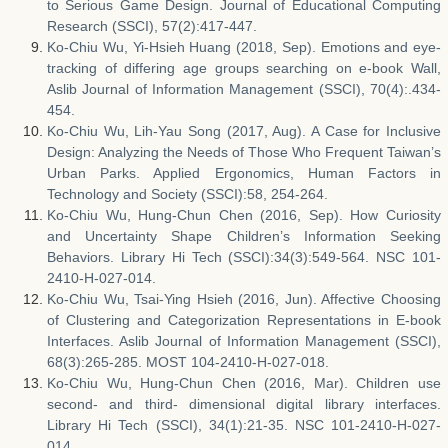
to Serious Game Design. Journal of Educational Computing
Research (SSCI), 57(2):417-447.
Ko-Chiu Wu, Yi-Hsieh Huang (2018, Sep). Emotions and eye-
tracking of differing age groups searching on e-book Wall,
Aslib Journal of Information Management (SSCI), 70(4):.434-
454.
Ko-Chiu Wu, Lih-Yau Song (2017, Aug). A Case for Inclusive
Design: Analyzing the Needs of Those Who Frequent Taiwan’s
Urban Parks. Applied Ergonomics, Human Factors in
Technology and Society (SSCI):58, 254-264.
Ko-Chiu Wu, Hung-Chun Chen (2016, Sep). How Curiosity
and Uncertainty Shape Children’s Information Seeking
Behaviors. Library Hi Tech (SSCI):34(3):549-564. NSC 101-
2410-H-027-014.
Ko-Chiu Wu, Tsai-Ying Hsieh (2016, Jun). Affective Choosing
of Clustering and Categorization Representations in E-book
Interfaces. Aslib Journal of Information Management (SSCI),
68(3):265-285. MOST 104-2410-H-027-018.
Ko-Chiu Wu, Hung-Chun Chen (2016, Mar). Children use
second- and third- dimensional digital library interfaces.
Library Hi Tech (SSCI), 34(1):21-35. NSC 101-2410-H-027-
014.