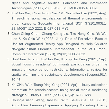
styles and cognitive abilities. Education and Information
Technologies (SSCI), 28, 9049-9079. MOE-108-1-B03-1.
Ko-Chiu Wu, Chia-Hsing Chen* & Chien-Hui Hsu (2022, Aug).
Three-dimensional visualization of thermal environments in
urban canyons. Geocarto International (SCI), 37(101903):1-
29. MOST 110-2221-E-027-019-MY2.
Chun-Ching Chen, Chung-Ching Liu, Tzu-Heng Chiu, Yu-Wei
Lee & Ko-Chiu Wu* (2022, Jun). Role of Perceived Ease of
Use for Augmented Reality App Designed to Help Children
Navigate Smart Libraries. International Journal of Human–
Computer Interaction (SSCI), 39(13):2606-2623.
Hui-Chun Tsuang, Ko-Chiu Wu, Kuang-Hui Peng (2021, Sep).
Social housing residents' community participation under the
impact of lease period restrictions. International review for
spatial planning and sustainable development (Scopus):9(1),
30-46.
Ko-CHiu Wu*, Tsung-Ying Yang (2021, Apr). Library collections
promotion for preadolescents using social media marketing
strategies. Library Hi Tech (SSCI), 40(6):1671-1688.
Chung-Hsiang Wang, Ko-Chiu Wu*, Saiau-Yue Tsau (2019,
Apr.). Flow Learning Experience: Applying Marketing Theory