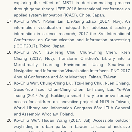
exploring the effect of MBTI in decision-making process
through game theory. IEEE 2018 International conference on
applied system innovation (ICASI), Chiba, Japan.
Ko-Chiu Wu*, Yi-Shin Lin, En-Xiang Zhao (2017, Nov). An
information visualization notepad for adolescent seeking
information in science research, 2017 the 3rd International
Conference on Communication and Information processing
(ICCIP2017), Tokyo, Japan.
Ko-Chiu Wu*, Tzu-Heng Chiu, Chun-Ching Chen, I-Jen
Chiang (2017, Nov). Transform Children’s Library into a
Mixed-reality Learning Environment Using Smartwatch
Navigation and Information Visualization Interfaces, PNC 2017
Annual Conference and Joint Meetings, Tainan, Taiwan.
Ko-Chiu Wu*, Chung-Ching Liu, Tzu-Heng Chiu, I-Jen Chiang,
Saiau-Yue Tsau, Chun-Ching Chen, Li-Hsiang Lai, Yu-Wei
Tseng (2017, Aug). Building a smart library to improve literacy
access for children: an innovative project of NLPI in Taiwan,
World Library and Information Congress 83rd IFLA General
and Assembly, Wroclaw, Poland.
Ko-Chiu Wu*, Hsuan Wang (2017, Jul). Accessible outdoor
wayfinding in urban parks in Taiwan -a case of inclusive