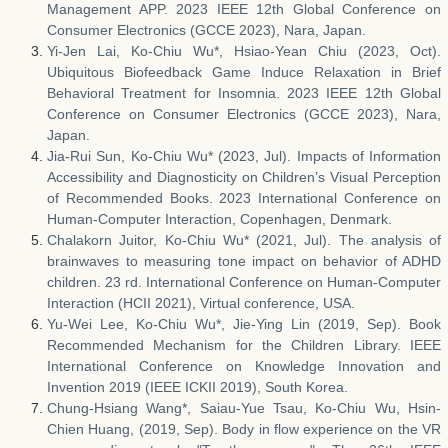
Management APP. 2023 IEEE 12th Global Conference on
Consumer Electronics (GCCE 2023), Nara, Japan.
Yi-Jen Lai, Ko-Chiu Wu*, Hsiao-Yean Chiu (2023, Oct).
Ubiquitous Biofeedback Game Induce Relaxation in Brief
Behavioral Treatment for Insomnia. 2023 IEEE 12th Global
Conference on Consumer Electronics (GCCE 2023), Nara,
Japan.
Jia-Rui Sun, Ko-Chiu Wu* (2023, Jul). Impacts of Information
Accessibility and Diagnosticity on Children’s Visual Perception
of Recommended Books. 2023 International Conference on
Human-Computer Interaction, Copenhagen, Denmark.
Chalakorn Juitor, Ko-Chiu Wu* (2021, Jul). The analysis of
brainwaves to measuring tone impact on behavior of ADHD
children. 23 rd. International Conference on Human-Computer
Interaction (HCII 2021), Virtual conference, USA.
Yu-Wei Lee, Ko-Chiu Wu*, Jie-Ying Lin (2019, Sep). Book
Recommended Mechanism for the Children Library. IEEE
International Conference on Knowledge Innovation and
Invention 2019 (IEEE ICKII 2019), South Korea.
Chung-Hsiang Wang*, Saiau-Yue Tsau, Ko-Chiu Wu, Hsin-
Chien Huang, (2019, Sep). Body in flow experience on the VR