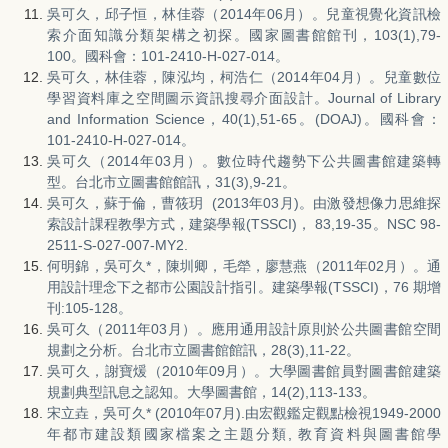
吳可久，邱子恒，林佳蓉（2014年06月）。兒童視覺化資訊檢
索介面知識分類架構之初探。國家圖書館館刊，103(1),79-
100。國科會：101-2410-H-027-014。
吳可久，林佳蓉，陳泓均，柯浩仁（2014年04月）。兒童數位
學習資料庫之空間圖示資訊搜尋介面設計。Journal of Library
and Information Science，40(1),51-65。(DOAJ)。國科會：
101-2410-H-027-014。
吳可久（2014年03月）。數位時代趨勢下公共圖書館建築轉
型。台北市立圖書館館訊，31(3),9-21。
吳可久，蘇于倫，曹筱玥 (2013年03月)。由激發想像力思維探
索設計課程教學方式，建築學報(TSSCI)， 83,19-35。NSC 98-
2511-S-027-007-MY2.
何明錦，吳可久*，陳圳卿，毛犖，廖慧燕（2011年02月）。通
用設計理念下之都市公園設計指引。建築學報(TSSCI)，76 期增
刊:105-128。
吳可久（2011年03月）。應用通用設計原則於公共圖書館空間
規劃之分析。台北市立圖書館館訊，28(3),11-22。
吳可久，謝寶煖（2010年09月）。大學圖書館員對圖書館建築
規劃典型訊息之認知。大學圖書館，14(2),113-133。
宋立垚，吳可久* (2010年07月).由宏觀鑑定觀點檢視1949-2000
年都市建設類國家檔案之主題分類, 教育資料與圖書館學