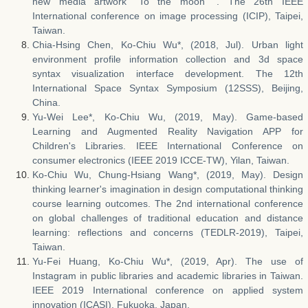
new media artwork "To the moon ". The 26th IEEE
International conference on image processing (ICIP), Taipei,
Taiwan.
Chia-Hsing Chen, Ko-Chiu Wu*, (2018, Jul). Urban light
environment profile information collection and 3d space
syntax visualization interface development. The 12th
International Space Syntax Symposium (12SSS), Beijing,
China.
Yu-Wei Lee*, Ko-Chiu Wu, (2019, May). Game-based
Learning and Augmented Reality Navigation APP for
Children's Libraries. IEEE International Conference on
consumer electronics (IEEE 2019 ICCE-TW), Yilan, Taiwan.
Ko-Chiu Wu, Chung-Hsiang Wang*, (2019, May). Design
thinking learner's imagination in design computational thinking
course learning outcomes. The 2nd international conference
on global challenges of traditional education and distance
learning: reflections and concerns (TEDLR-2019), Taipei,
Taiwan.
Yu-Fei Huang, Ko-Chiu Wu*, (2019, Apr). The use of
Instagram in public libraries and academic libraries in Taiwan.
IEEE 2019 International conference on applied system
innovation (ICASI), Fukuoka, Japan.