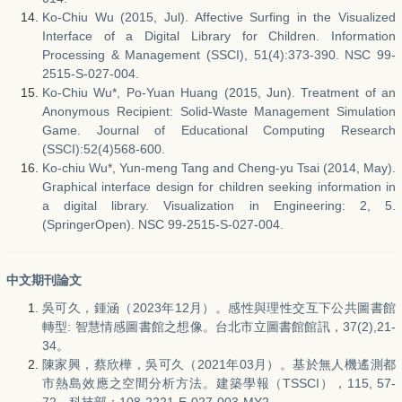
Ko-Chiu Wu (2015, Jul). Affective Surfing in the Visualized
Interface of a Digital Library for Children. Information
Processing & Management (SSCI), 51(4):373-390. NSC 99-
2515-S-027-004.
Ko-Chiu Wu*, Po-Yuan Huang (2015, Jun). Treatment of an
Anonymous Recipient: Solid-Waste Management Simulation
Game. Journal of Educational Computing Research
(SSCI):52(4)568-600.
Ko-chiu Wu*, Yun-meng Tang and Cheng-yu Tsai (2014, May).
Graphical interface design for children seeking information in
a digital library. Visualization in Engineering: 2, 5.
(SpringerOpen). NSC 99-2515-S-027-004.
中文期刊論文
吳可久，鍾涵（2023年12月）。感性與理性交互下公共圖書館
轉型: 智慧情感圖書館之想像。台北市立圖書館館訊，37(2),21-
34。
陳家興，蔡欣樺，吳可久（2021年03月）。基於無人機遙測都
市熱島效應之空間分析方法。建築學報（TSSCI），115, 57-