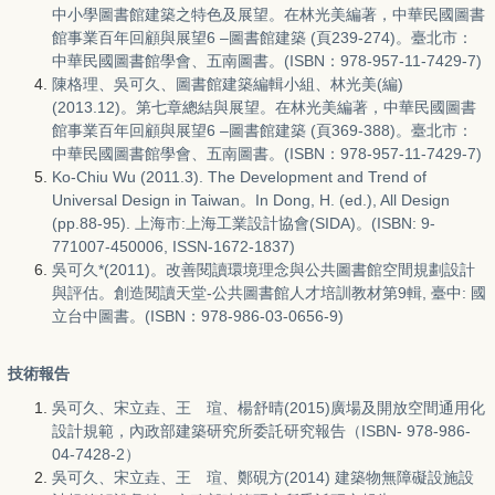
中小學圖書館建築之特色及展望。在林光美編著，中華民國圖書
館事業百年回顧與展望6 –圖書館建築 (頁239-274)。臺北市：
中華民國圖書館學會、五南圖書。(ISBN：978-957-11-7429-7)
陳格理、吳可久、圖書館建築編輯小組、林光美(編)
(2013.12)。第七章總結與展望。在林光美編著，中華民國圖書
館事業百年回顧與展望6 –圖書館建築 (頁369-388)。臺北市：
中華民國圖書館學會、五南圖書。(ISBN：978-957-11-7429-7)
Ko-Chiu Wu (2011.3). The Development and Trend of
Universal Design in Taiwan。In Dong, H. (ed.), All Design
(pp.88-95). 上海市:上海工業設計協會(SIDA)。(ISBN: 9-
771007-450006, ISSN-1672-1837)
吳可久*(2011)。改善閱讀環境理念與公共圖書館空間規劃設計
與評估。創造閱讀天堂-公共圖書館人才培訓教材第9輯, 臺中: 國
立台中圖書。(ISBN：978-986-03-0656-9)
技術報告
吳可久、宋立垚、王 瑄、楊舒晴(2015)廣場及開放空間通用化
設計規範，內政部建築研究所委託研究報告（ISBN- 978-986-
04-7428-2）
吳可久、宋立垚、王 瑄、鄭硯方(2014) 建築物無障礙設施設