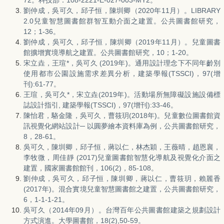
72。科技部：108-2221-E-027-003-MY2。
劉仲成，吳可久，邱子恒，陳圳卿（2020年11月）。LIBRARY
2.0兒童智慧圖書館群智互動介面之建置。公共圖書館研究，
12；1-36。
劉仲成，吳可久，邱子恒，陳圳卿（2019年11月）。兒童圖書
館擴增實境導航之建置。公共圖書館研究，10；1-20。
宋立垚，王瑄*，吳可久 (2019年)。通用設計理念下不同年齡別
使用都市公園設施需求差異分析，建築學報(TSSCI)，97(增
刊):61-77。
王瑄，吳可久*，宋立垚(2019年)。活動場所無障礙設施設備標
誌設計指引, 建築學報(TSSCI)，97(增刊):33-46。
陳怡君，駱金隆，吳可久，曹筱玥(2018年)。兒童數位圖書館資
訊視覺化網站設計─ 以圓夢繪本資料庫為例，公共圖書館研究，
8，28-61。
吳可久，陳圳卿，邱子恒，蔣以仁，林杰穎，王薇晴，趙恩襄，
李牧微，周佳靜 (2017)兒童圖書館智慧化導航及視覺化介面之
建置，國家圖書館館刊，106(2)，85-108。
劉仲成，吳可久，邱子恒，陳圳卿，蔣以仁，曹筱玥，賴麗香
(2017年)。混合實境兒童智慧圖書館之建置，公共圖書館研究，
6，1-1-1-21。
吳可久（2014年09月）。台灣百年公共圖書館建築之規劃設計
方式演進。大學圖書館，18(2),50-59。