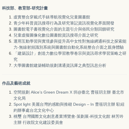
科技部、教育部-研究計畫
虛實整合穿戴式手錶導航視覺化兒童圖書館
青少年科普資訊搜尋行為及研究筆記資訊視覺化界面開發
圖書館電子書視覺化介面的主題引介與俗民分類回饋研究
兒童虛擬圖像化數位圖書館資訊搜尋介面之研究
運用互動學習與實境參與提升高中女性對無線網通科技之探索能
力-無線射頻識別系統與圖書館自動化系統整合介面之親身體驗
「建築設計」創造力數位學習教學卷宗與資訊尋求學習策略之研
究
大學圖書館建築輔助規劃溝通資訊庫之典型訊息分析
作品及藝術成就
空間規劃 Alice’s Green Dream X 圳@臺北 曹筱玥主辦 臺北市
文化局
Spot light 美麗台灣的感動與推砌 Design – In 曹筱玥主辦 駐紐
約辦事處台北文化中心
桃璽 台灣國際文化創意產業博覽會-策劃展-科技文化館 林芳吟
主辦 行政院文化建設委員會