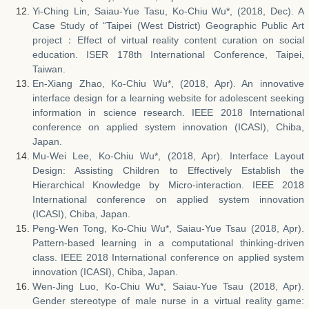
Yi-Ching Lin, Saiau-Yue Tasu, Ko-Chiu Wu*, (2018, Dec). A
Case Study of “Taipei (West District) Geographic Public Art
project：Effect of virtual reality content curation on social
education. ISER 178th International Conference, Taipei,
Taiwan.
En-Xiang Zhao, Ko-Chiu Wu*, (2018, Apr). An innovative
interface design for a learning website for adolescent seeking
information in science research. IEEE 2018 International
conference on applied system innovation (ICASI), Chiba,
Japan.
Mu-Wei Lee, Ko-Chiu Wu*, (2018, Apr). Interface Layout
Design: Assisting Children to Effectively Establish the
Hierarchical Knowledge by Micro-interaction. IEEE 2018
International conference on applied system innovation
(ICASI), Chiba, Japan.
Peng-Wen Tong, Ko-Chiu Wu*, Saiau-Yue Tsau (2018, Apr).
Pattern-based learning in a computational thinking-driven
class. IEEE 2018 International conference on applied system
innovation (ICASI), Chiba, Japan.
Wen-Jing Luo, Ko-Chiu Wu*, Saiau-Yue Tsau (2018, Apr).
Gender stereotype of male nurse in a virtual reality game: