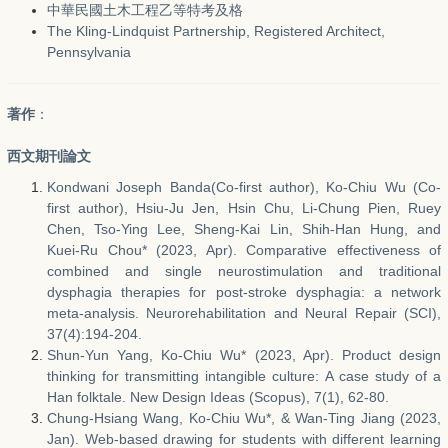
中華民國土木工程乙等特考及格
The Kling-Lindquist Partnership, Registered Architect,
Pennsylvania
著作
：
西文期刊論文
Kondwani Joseph Banda(Co-first author), Ko-Chiu Wu (Co-
first author), Hsiu-Ju Jen, Hsin Chu, Li-Chung Pien, Ruey
Chen, Tso-Ying Lee, Sheng-Kai Lin, Shih-Han Hung, and
Kuei-Ru Chou* (2023, Apr). Comparative effectiveness of
combined and single neurostimulation and traditional
dysphagia therapies for post-stroke dysphagia: a network
meta-analysis. Neurorehabilitation and Neural Repair (SCI),
37(4):194-204.
Shun-Yun Yang, Ko-Chiu Wu* (2023, Apr). Product design
thinking for transmitting intangible culture: A case study of a
Han folktale. New Design Ideas (Scopus), 7(1), 62-80.
Chung-Hsiang Wang, Ko-Chiu Wu*, & Wan-Ting Jiang (2023,
Jan). Web-based drawing for students with different learning