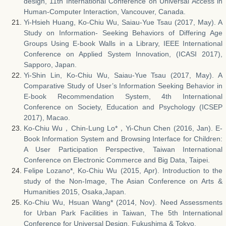
design, 11th International Conference on Universal Access in
Human-Computer Interaction, Vancouver, Canada.
Yi-Hsieh Huang, Ko-Chiu Wu, Saiau-Yue Tsau (2017, May). A
Study on Information- Seeking Behaviors of Differing Age
Groups Using E-book Walls in a Library, IEEE International
Conference on Applied System Innovation, (ICASI 2017),
Sapporo, Japan.
Yi-Shin Lin, Ko-Chiu Wu, Saiau-Yue Tsau (2017, May). A
Comparative Study of User’s Information Seeking Behavior in
E-book Recommendation System, 4th International
Conference on Society, Education and Psychology (ICSEP
2017), Macao.
Ko-Chiu Wu，Chin-Lung Lo*，Yi-Chun Chen (2016, Jan). E-
Book Information System and Browsing Interface for Children:
A User Participation Perspective, Taiwan International
Conference on Electronic Commerce and Big Data, Taipei.
Felipe Lozano*, Ko-Chiu Wu (2015, Apr). Introduction to the
study of the Non-Image, The Asian Conference on Arts &
Humanities 2015, Osaka,Japan.
Ko-Chiu Wu, Hsuan Wang* (2014, Nov). Need Assessments
for Urban Park Facilities in Taiwan, The 5th International
Conference for Universal Design, Fukushima & Tokyo.