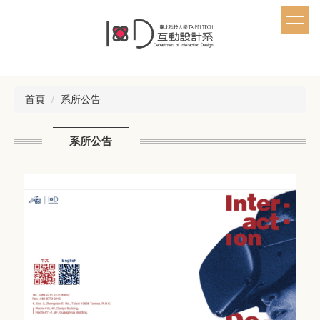
跳
到
主
要
內
容
首頁
系所公告
區
系所公告