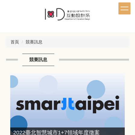
跳
到
主
要
內
容
首頁
競賽訊息
區
競賽訊息
2022臺北智慧城市1+7領域年度徵案