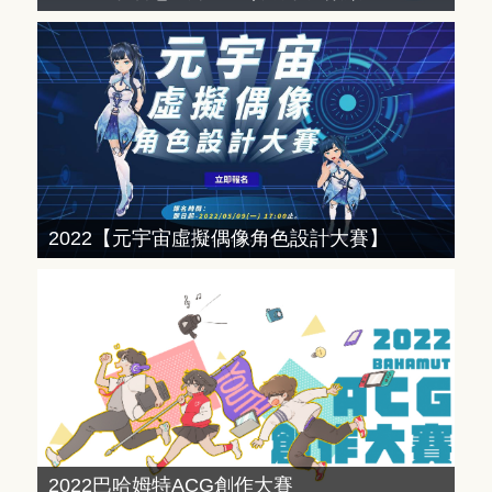
2022【元宇宙虛擬偶像角色設計大賽】
2022巴哈姆特ACG創作大賽