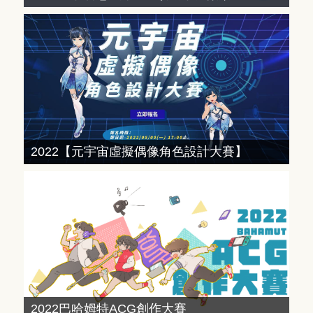
2022【元宇宙虛擬偶像角色設計大賽】
2022巴哈姆特ACG創作大賽