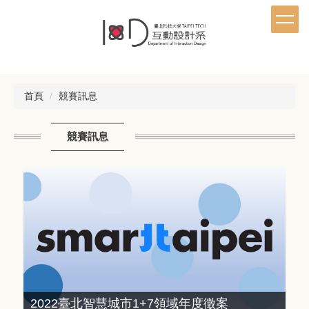
跳
到
主
要
內
容
首頁
競賽訊息
區
競賽訊息
2022臺北智慧城市1+7領域年度徵案