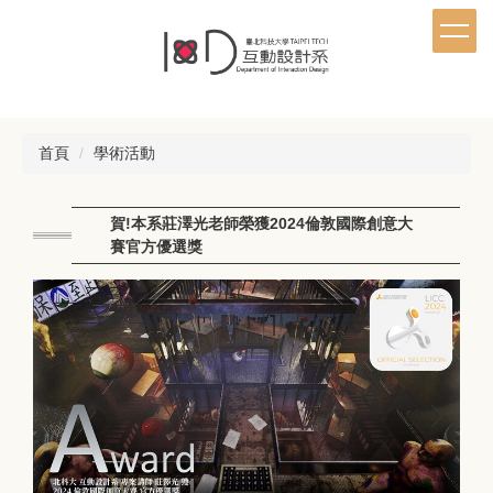
跳
到
主
要
內
容
首頁
學術活動
區
賀!本系莊澤光老師榮獲2024倫敦國際創意大
賽官方優選獎