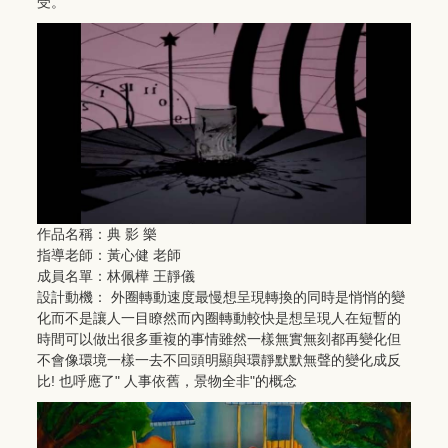
受。
作品名稱：典 影 樂
指導老師：黃心健 老師
成員名單：林佩樺 王靜儀
設計動機： 外圈轉動速度最慢想呈現轉換的同時是悄悄的變
化而不是讓人一目瞭然而內圈轉動較快是想呈現人在短暫的
時間可以做出很多重複的事情雖然一樣無實無刻都再變化但
不會像環境一樣一去不回頭明顯與環靜默默無聲的變化成反
比! 也呼應了" 人事依舊，景物全非"的概念